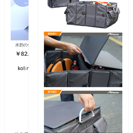
水韵の伸缩数据线SX8
￥82.00