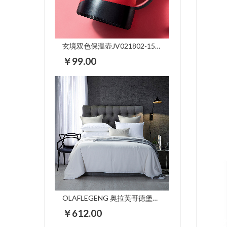
玄境双色保温壶JV021802-1500
￥99.00
OLAFLEGENG 奥拉芙哥德堡雅致蚕丝被 OL-CS811
￥612.00