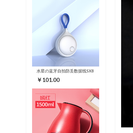
水星の蓝牙自拍防丢数据线SX8
￥101.00