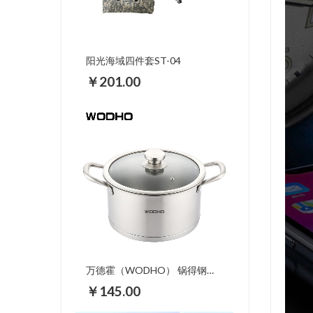
阳光海域四件套ST-04
￥201.00
万德霍（WODHO） 锅得钢真钢汤锅 24cm复底
￥145.00